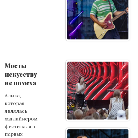
Мосты
искусству
не помеха
Алика,
которая
являлась
хэдлайнером
фестиваля, с
первых