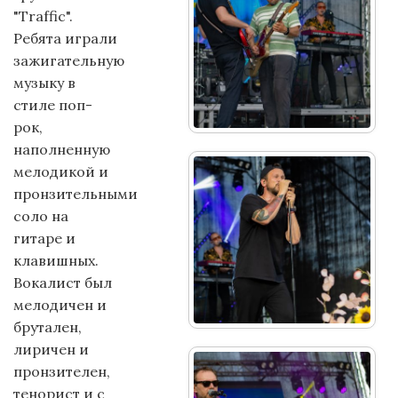
"Traffic".
Ребята играли
зажигательную
музыку в
стиле поп-
рок,
наполненную
мелодикой и
пронзительными
соло на
гитаре и
клавишных.
Вокалист был
мелодичен и
брутален,
лиричен и
пронзителен,
тенорист и с