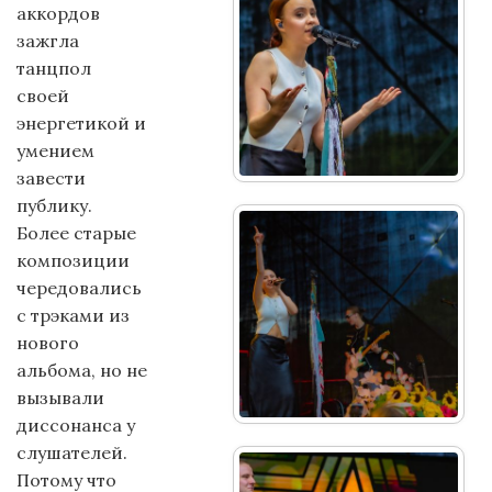
аккордов
зажгла
танцпол
своей
энергетикой и
умением
завести
публику.
Более старые
композиции
чередовались
с трэками из
нового
альбома, но не
вызывали
диссонанса у
слушателей.
Потому что