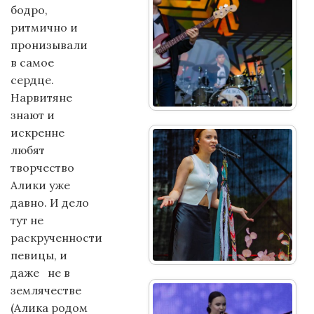
бодро,
ритмично и
пронизывали
в самое
сердце.
Нарвитяне
знают и
искренне
любят
творчество
Алики уже
давно. И дело
тут не
раскрученности
певицы, и
даже не в
землячестве
(Алика родом