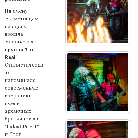
На смену
тяжметовцам
на сцену
взошла
таллинская
группа "Un-
Real"
.
Стилистически
это
напоминало
современную
итерацию
смеси
архаичных
британцев из
"Judast Priest"
и "Iron