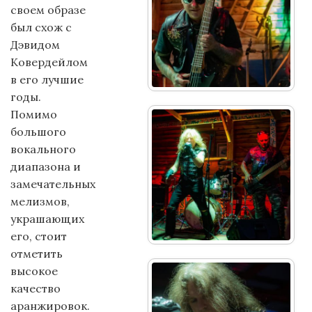
своем образе
был схож с
Дэвидом
Ковердейлом
в его лучшие
годы.
Помимо
большого
вокального
диапазона и
замечательных
мелизмов,
украшающих
его, стоит
отметить
высокое
качество
аранжировок.