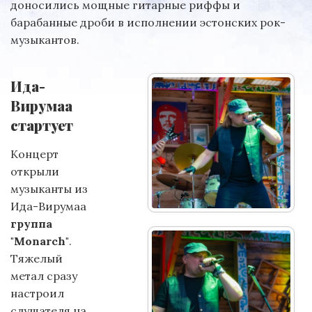
доносились мощные гитарные риффы и
барабанные дроби в исполнении эстонских рок-
музыкантов.
Ида-
Вирумаа
стартует
Концерт
открыли
музыканты из
Ида-Вирумаа
группа
"Monarch"
.
Тяжелый
метал сразу
настроил
слушателя на