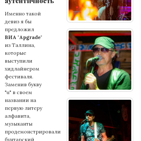
аутентичность
Именно такой
девиз я бы
предложил
ВИА "Apgrade"
из Таллина,
которые
выступили
хидлайнером
фестиваля.
Заменив букву
"u" в своем
названии на
первую литеру
алфавита,
музыканты
продемонстрировали
бунтарский