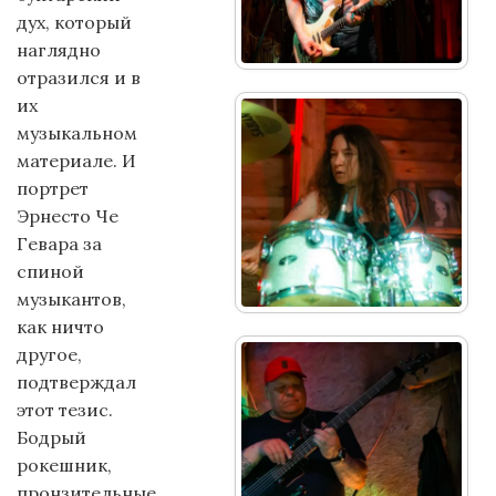
дух, который
наглядно
отразился и в
их
музыкальном
материале. И
портрет
Эрнесто Че
Гевара за
спиной
музыкантов,
как ничто
другое,
подтверждал
этот тезис.
Бодрый
рокешник,
пронзительные