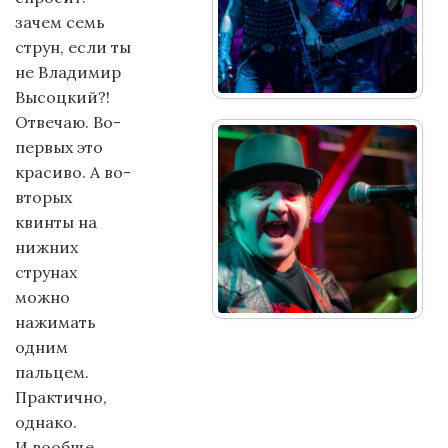
зачем семь
струн, если ты
не Владимир
Высоцкий?!
Отвечаю. Во-
первых это
красиво. А во-
вторых
квинты на
нижних
струнах
можно
нажимать
одним
пальцем.
Практично,
однако.
И вообще,