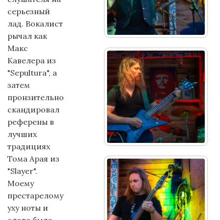
серьезный
лад. Вокалист
рычал как
Макс
Кавелера из
"Sepultura", а
затем
пронзительно
скандировал
референы в
лучших
традициях
Тома Арая из
"Slayer".
Моему
престарелому
уху ноты и