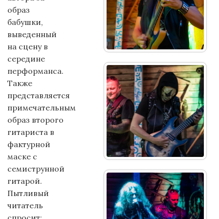
образ
бабушки,
выведенный
на сцену в
середине
перформанса.
Также
представляется
примечательным
образ второго
гитариста в
фактурной
маске с
семиструнной
гитарой.
Пытливый
читатель
спросит: