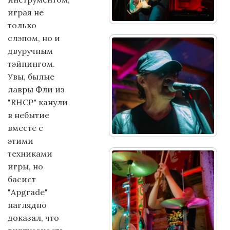
играя не
только
слэпом, но и
двуручным
тэйпингом.
Увы, былые
лавры Фли из
"RHCP" канули
в небытие
вместе с
этими
техниками
игры, но
басист
"Apgrade"
наглядно
доказал, что