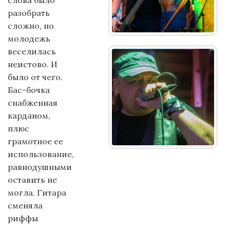
слова было
разобрать
сложно, но
молодежь
веселилась
неистово. И
было от чего.
Бас-бочка
снабженная
карданом,
плюс
грамотное ее
использование,
равнодушными
оставить не
могла. Гитара
сменяла
риффы