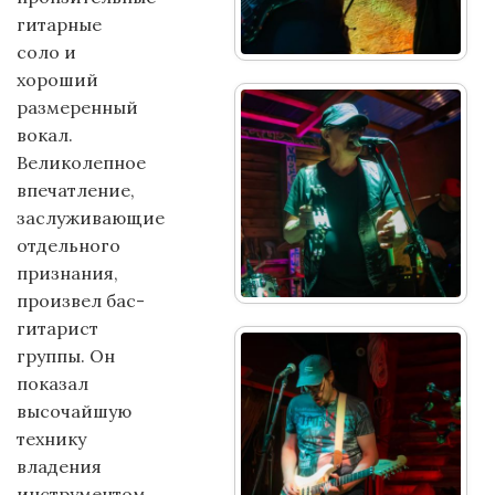
гитарные
соло и
хороший
размеренный
вокал.
Великолепное
впечатление,
заслуживающие
отдельного
признания,
произвел бас-
гитарист
группы. Он
показал
высочайшую
технику
владения
инструментом,